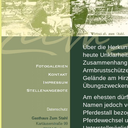
Über die Herkun
heute Unklarheit
Zusammenhang m
Armbrustschütze
Gelände am Hirz
Übungszwecken 
Am ehesten dürf
Namen jedoch v
Datenschutz
Pferdestall bezo
Gasthaus Zum Stahl
Pferdewechsel un
Kartäuserstraße 99