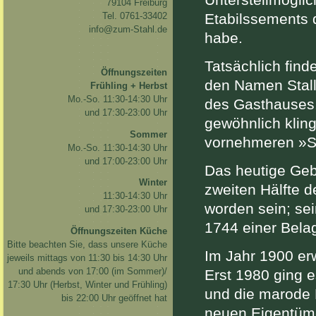
Unterstellmöglic
79104 Freiburg
Tel. 0761-33402
Etabilssements 
info@zum-Stahl.de
habe.
Tatsächlich find
Öffnungszeiten
den Namen Stall
Frühling + Herbst
Mo.-So. 11:30-14:30 Uhr
des Gasthauses.
und 17:30-23:00 Uhr
gewöhnlich klin
Sommer
vornehmeren »St
Mo.-So. 11:30-14:30 Uhr
und 17:00-23:00 Uhr
Das heutige Geb
Winter
zweiten Hälfte d
11:30-14:30 Uhr
worden sein; sei
und 17:30-23:00 Uhr
1744 einer Bela
Öffnungszeiten Küche
Bitte beachten Sie, dass unsere Küche
Im Jahr 1900 er
jeweils mittags von 11:30 bis 14:30 Uhr
und abends von 17:00 (im Sommer)/
Erst 1980 ging e
17:30 Uhr (Herbst, Winter und Frühling)
und die marode
bis 22:00 Uhr geöffnet hat
neuen Eigentüme